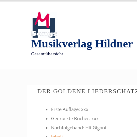
S
k
i
p
t
o
Musikverlag Hildner
c
o
n
Gesamtübersicht
t
e
n
t
DER GOLDENE LIEDERSCHAT
Erste Auflage: xxx
Gedruckte Bücher: xxx
Nachfolgeband: Hit Gigant
Inhalt