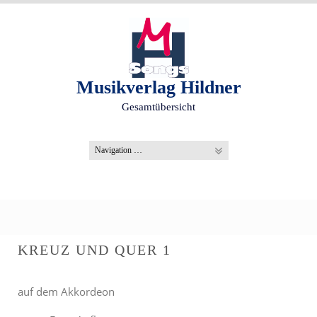
S
k
i
p
t
o
Musikverlag Hildner
c
Gesamtübersicht
o
n
t
e
n
t
KREUZ UND QUER 1
auf dem Akkordeon