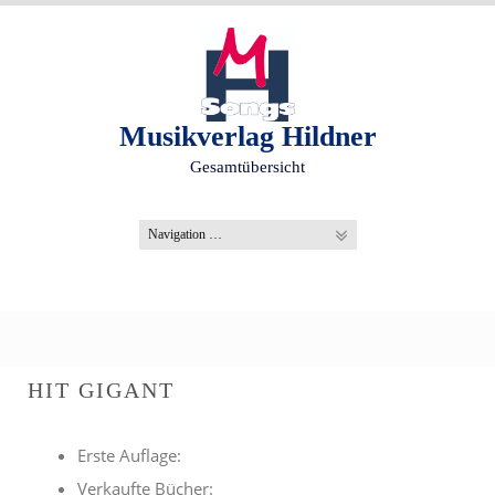
S
k
i
p
t
o
Musikverlag Hildner
c
Gesamtübersicht
o
n
t
e
n
t
HIT GIGANT
Erste Auflage:
Verkaufte Bücher: