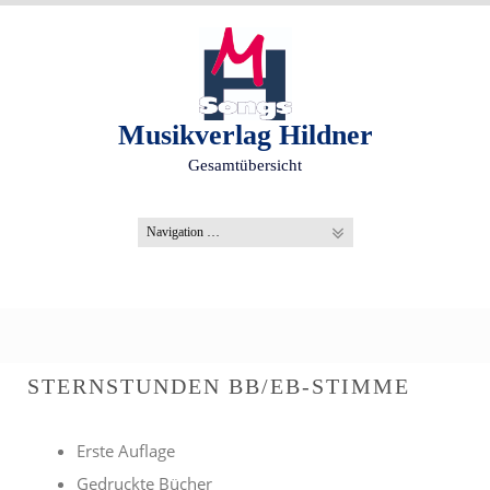
S
k
i
p
t
o
Musikverlag Hildner
c
Gesamtübersicht
o
n
t
e
n
t
STERNSTUNDEN BB/EB-STIMME
Erste Auflage
Gedruckte Bücher