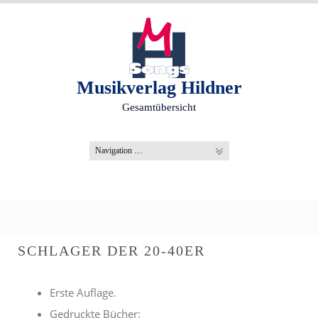
S
k
i
p
t
o
Musikverlag Hildner
c
Gesamtübersicht
o
n
t
e
n
t
SCHLAGER DER 20-40ER
Erste Auflage.
Gedruckte Bücher: